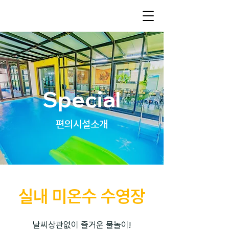
Special
편의시설소개
실내 미온수 수영장
​날씨상관없이 즐거운 물놀이!