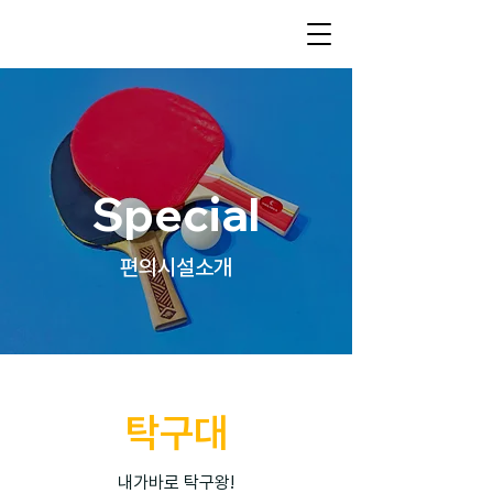
Special
편의시설소개
탁구대
내가바로 탁구왕!